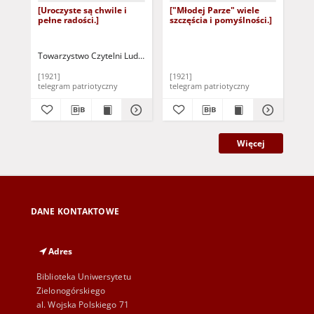
[Uroczyste są chwile i
["Młodej Parze" wiele
[Ni
pełne radości.]
szczęścia i pomyślności.]
Mło
Towarzystwo Czytelni Ludowych w Poznaniu
[1921]
[1921]
[19
telegram patriotyczny
telegram patriotyczny
tel
Więcej
DANE KONTAKTOWE
Adres
Biblioteka Uniwersytetu
Zielonogórskiego
al. Wojska Polskiego 71