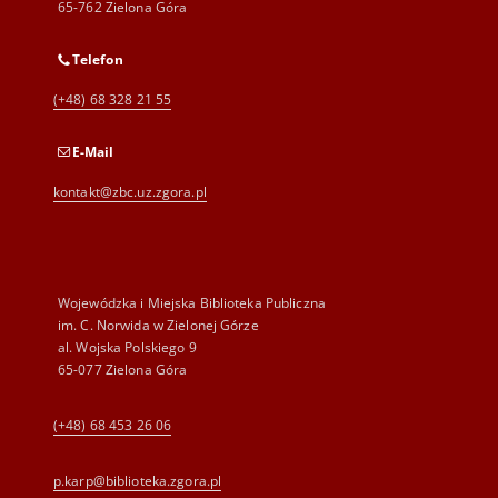
65-762 Zielona Góra
Telefon
(+48) 68 328 21 55
E-Mail
kontakt@zbc.uz.zgora.pl
Wojewódzka i Miejska Biblioteka Publiczna
im. C. Norwida w Zielonej Górze
al. Wojska Polskiego 9
65-077 Zielona Góra
(+48) 68 453 26 06
p.karp@biblioteka.zgora.pl