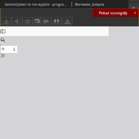
Samobójstwo to nie wyjście - program antysuicydalny dla młodzieży = Suicide is'nt an option - antisuicide program for young people
Borowiec, Justyna
Pokaż szczegóły