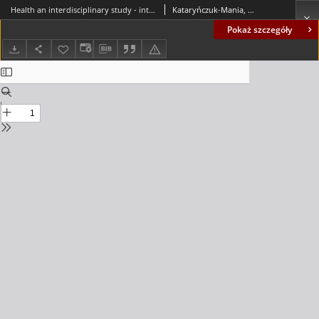
Health an interdisciplinary study - introduction
Kataryńczuk-Mania, Lidia; Przybysz-Zaremba, Małgorzata
Pokaż szczegóły