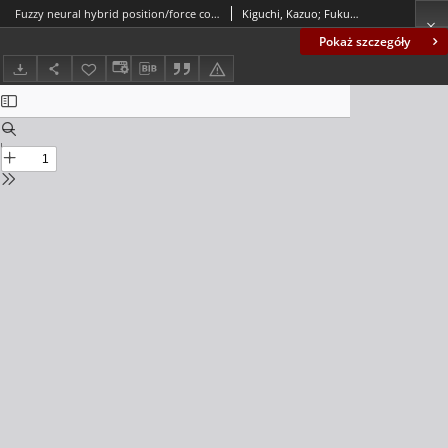
Fuzzy neural hybrid position/force control for robot manipulators
Kiguchi, Kazuo; Fukuda, Toshio
Pokaż szczegóły