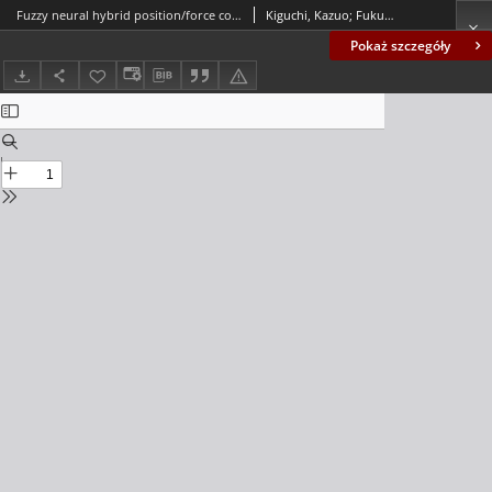
Fuzzy neural hybrid position/force control for robot manipulators
Kiguchi, Kazuo; Fukuda, Toshio
Pokaż szczegóły