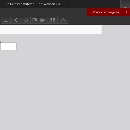
Die Priester-Witwen- und Waysen-Casse, Welche die Priesterschafft auff dem Lande in dem Gorlitzischen Kreisse ... Ao 1708 ... auffgerichtet hat, ...
Pokaż szczegóły