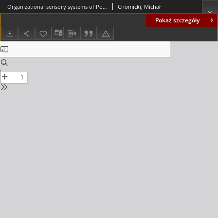
Organizational sensory systems of Polish enterprises in the context of cooperative relationships = Organizacyjne systemy sensoryczne polskich przedsiębiorstw w kontekście relacji kooperacyjnych
Chomicki, Michał
Pokaż szczegóły