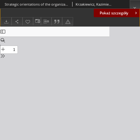
Strategic orientations of the organization - entrepreneurial, market and organizational learning = Strategiczna orientacja organizacji
Krzakiewicz, Kazimierz; Cyfert, Szymon
Pokaż szczegóły