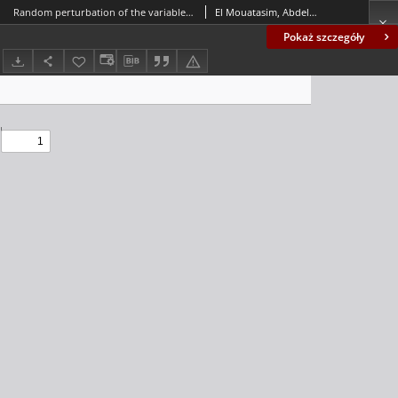
Random perturbation of the variable metric method for unconstrained nonsmooth nonconvex optimization
El Mouatasim, Abdelkrim; Ellaia, Rachid; Souza de Cursi, José E.
Pokaż szczegóły