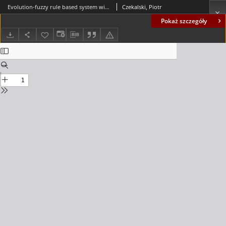
Evolution-fuzzy rule based system with parameterized consequences
Czekalski, Piotr
Pokaż szczegóły