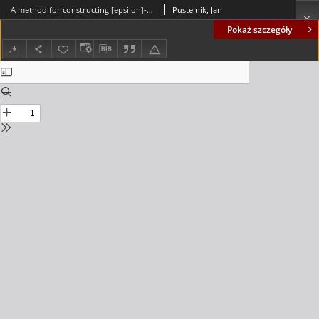
A method for constructing [epsilon]-value functions for the Bolza problem of optimal control
Pustelnik, Jan
Pokaż szczegóły