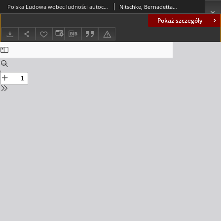
Polska Ludowa wobec ludności autochtonicznej na przykładzie ziemi babimojskiej = The people's Republic of Poland towards the indigenous population using the example of Babimost Lands
Nitschke, Bernadetta (1964- )
Pokaż szczegóły