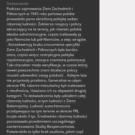
Streszczenie:
Podczas zajmowania Ziem Zachodnich i
Północnych w 1945 roku państwo polskie
prowadziło jasno określoną politykę wobec
rdzennej ludności. Żołnierze rosyjscy i polscy
wkraczający na te tereny, jak również polskie
władze administracyjne, często traktowały ją
jako Niemców lub pół-Niemców, a więc wrogów.
;
Konsekwencją braku zrozumienia specyfiki
Ziem Zachodnich i Północnych była bardzo
ostra, często wręcz restrykcyjna polityka
repolonizacyjna, nosząca znamiona polonizacji.
Taki charakter miała weryfikacja, w czasie której
nawet powszechnie znani działacze polscy
musieli udowodnić swoją polskość.
;
Kolejne lata
nie przyniosły przełomu. Generalnie w całym
okresie PRL rdzenni mieszkańcy byli traktowani
z nieufnością. Uważano ich za obywateli drugiej
kategorii. Te doświadczenia były udziałem całej
rdzennej ludności, w tym ludności z Ziemi
Babimojskiej. Ludność autochtoniczna
przebywająca na tym terenie w okresie PRL
liczyła około 3 tys. Środowisko rdzennej ludności
pozostawało przedmiotem szczególnego
zainteresowania Służby Bezpieczeństwa.
Potwierdziło to tylko brak zaufania, jakim rząd