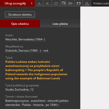
Ukryj szczegóły
Struktura obiektu
Opis obiektu
Lista plików
Autor:
Nitschke, Bernadetta (1964- )
Współtwórca:
Dolański, Dariusz (1966 - ) - red.
Tytuł:
Polska Ludowa wobec ludności
autochtonicznej na przykładzie ziemi
babimojskiej = The people's Republic of
Poland towards the indigenous population
using the example of Babimost Lands
Tytuł publikacji grupowej:
Studia Zachodnie, 12
Temat i słowa kluczowe:
Babimojszczyzna
;
autochtoni
;
stosunki polsko-
niemieckie
;
Polska - historia
;
po 1944 r.