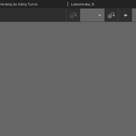
mirskiej do Adiny Turno
Lubomirska, D.