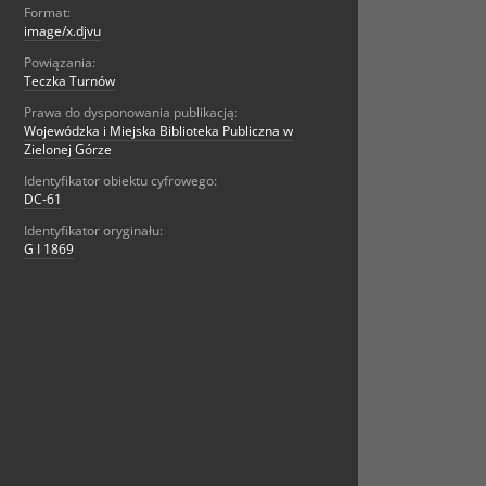
Format:
image/x.djvu
Powiązania:
Teczka Turnów
Prawa do dysponowania publikacją:
Wojewódzka i Miejska Biblioteka Publiczna w
Zielonej Górze
Identyfikator obiektu cyfrowego:
DC-61
Identyfikator oryginału:
G I 1869