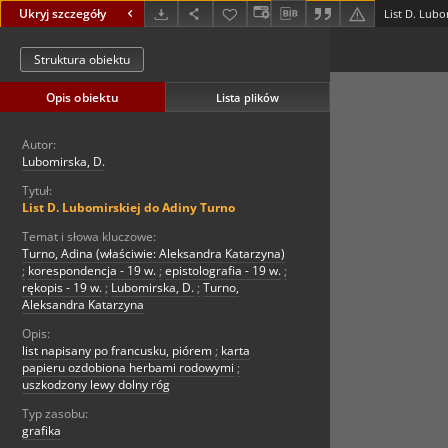
Ukryj szczegóły
List D. Lubo
Struktura obiektu
Opis obiektu
Lista plików
Autor:
Lubomirska, D.
Tytuł:
List D. Lubomirskiej do Adiny Turno
Temat i słowa kluczowe:
Turno, Adina (właściwie: Aleksandra Katarzyna)
;
korespondencja - 19 w.
;
epistolografia - 19 w.
;
rękopis - 19 w.
;
Lubomirska, D.
;
Turno,
Aleksandra Katarzyna
Opis:
list napisany po francusku, piórem
;
karta
papieru ozdobiona herbami rodowymi
;
uszkodzony lewy dolny róg
Typ zasobu:
grafika