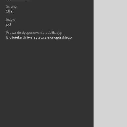
Strony:
58 s.
Jezyk:
pol
Prawa do dysponowania publikacją:
Biblioteka Uniwersytetu Zielonogórskiego