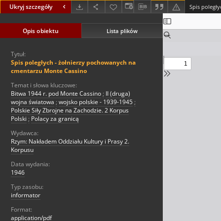
Ukryj szczegóły
Opis obiektu
Lista plików
Tytuł:
Spis poległych - żołnierzy pochowanych na
cmentarzu Monte Cassino
Temat i słowa kluczowe:
Bitwa 1944 r. pod Monte Cassino
;
II (druga)
wojna światowa
;
wojsko polskie - 1939-1945
;
Polskie Siły Zbrojne na Zachodzie. 2 Korpus
Polski
;
Polacy za granicą
Wydawca:
Rzym: Nakładem Oddziału Kultury i Prasy 2.
Korpusu
Data wydania:
1946
Typ zasobu:
informator
Format:
application/pdf