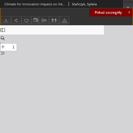
Climate for Innovation impacts on Adaptive Performance. Conceptualization, Measurement, and Validation = Wpływ klimatu sprzyjającego innowacjom na adaptacyjność indywidualną. Konceptualizacja, pomiar i walidacja
Stańczyk, Sylwia
Pokaż szczegóły