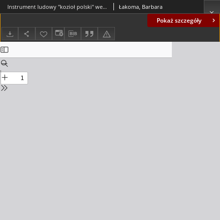
Instrument ludowy "kozioł polski" we współczesnym społeczeństwie lubuskim
Łakoma, Barbara
Pokaż szczegóły