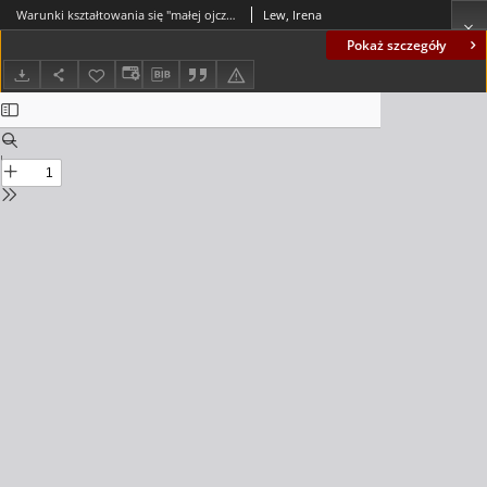
Warunki kształtowania się "małej ojczyzny" w rejonie pogranicza na przykładzie funkcjonowania małżeństw mieszanych polsko-niemieckich
Lew, Irena
Pokaż szczegóły