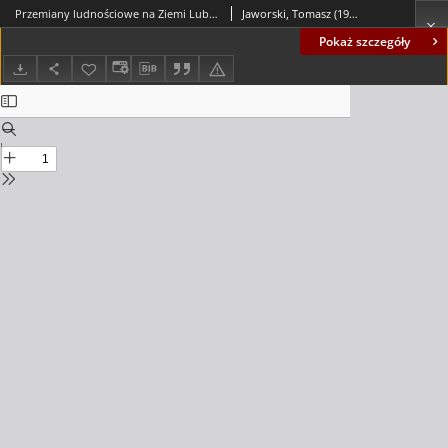
Przemiany ludnościowe na Ziemi Lubuskiej w XVII i XVIII wieku
Jaworski, Tomasz (1944- )
Pokaż szczegóły