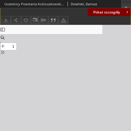
Uczestnicy Powstania Kościuszkowskiego w portretach Józefa Grassiego
Dolański, Dariusz
Pokaż szczegóły