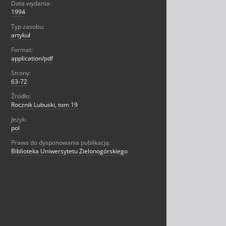
Data wydania:
1994
Typ zasobu:
artykuł
Format:
application/pdf
Strony:
63-72
Źródło:
Rocznik Lubuski, tom 19
Jezyk:
pol
Prawa do dysponowania publikacją:
Biblioteka Uniwersytetu Zielonogórskiego