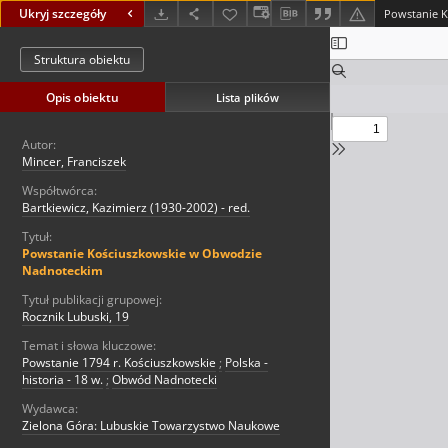
Ukryj szczegóły
Struktura obiektu
Opis obiektu
Lista plików
Autor:
Mincer, Franciszek
Współtwórca:
Bartkiewicz, Kazimierz (1930-2002) - red.
Tytuł:
Powstanie Kościuszkowskie w Obwodzie
Nadnoteckim
Tytuł publikacji grupowej:
Rocznik Lubuski, 19
Temat i słowa kluczowe:
Powstanie 1794 r. Kościuszkowskie
;
Polska -
historia - 18 w.
;
Obwód Nadnotecki
Wydawca:
Zielona Góra: Lubuskie Towarzystwo Naukowe