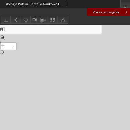
Filologia Polska. Roczniki Naukowe Uniwersytetu Zielonogórskiego, 2018, z. 4 - spis treści
Pokaż szczegóły