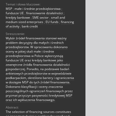
Temat i słowa kluczowe:
MSP
;
małe i średnie przedsiębiorstwa
;
fundusze UE
;
finansowanie działalności
;
kredyty bankowe
;
SME sector
;
small and
medium sized enterprises
;
EU funds
;
financing
of activity
;
bank credit
Streszczenie:
Wybór źródeł finansowania stanowi ważny
problem decyzyjny dla małych i średnich
przedsiębiorstw. W opracowaniu dokonano
oceny w jakiej skali małe i średnie
przedsiębiorstwa w Polsce wykorzystują
fundusze UE oraz kredyty bankowe jako
zewnętrzne źródła finansowania działalności
gospodarczej. Ponadto, na podstawie badań
ankietowych przedsiębiorstw w województwie
podkarpackim, określono bariery i ograniczenia
w dostępie MSP do tych źródeł finansowania.
Dokonano klasyfikacji i oceny znaczenia
poszczególnych ograniczeń finansowych przez
pryzmat przyczyn pasywności kredytowej MSP
oraz ich wykluczenia finansowego.
Abstract:
The selection of financing sources constitutes