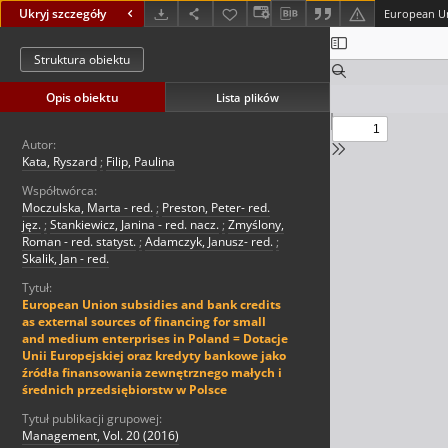
Ukryj szczegóły
Struktura obiektu
Opis obiektu
Lista plików
Autor:
Kata, Ryszard
;
Filip, Paulina
Współtwórca:
Moczulska, Marta - red.
;
Preston, Peter- red.
jęz.
;
Stankiewicz, Janina - red. nacz.
;
Zmyślony,
Roman - red. statyst.
;
Adamczyk, Janusz- red.
;
Skalik, Jan - red.
Tytuł:
European Union subsidies and bank credits
as external sources of financing for small
and medium enterprises in Poland = Dotacje
Unii Europejskiej oraz kredyty bankowe jako
źródła finansowania zewnętrznego małych i
średnich przedsiębiorstw w Polsce
Tytuł publikacji grupowej:
Management, Vol. 20 (2016)