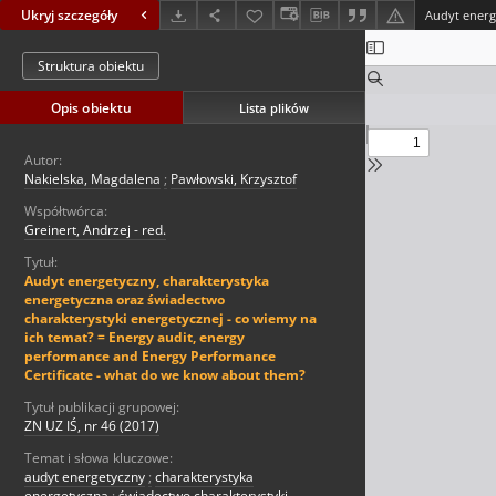
Ukryj szczegóły
Struktura obiektu
Opis obiektu
Lista plików
Autor:
Nakielska, Magdalena
;
Pawłowski, Krzysztof
Współtwórca:
Greinert, Andrzej - red.
Tytuł:
Audyt energetyczny, charakterystyka
energetyczna oraz świadectwo
charakterystyki energetycznej - co wiemy na
ich temat? = Energy audit, energy
performance and Energy Performance
Certificate - what do we know about them?
Tytuł publikacji grupowej:
ZN UZ IŚ, nr 46 (2017)
Temat i słowa kluczowe:
audyt energetyczny
;
charakterystyka
energetyczna
;
świadectwo charakterystyki