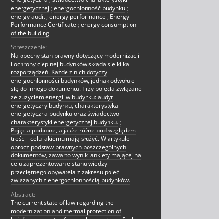
energetycznej
;
energochłonność budynku
;
energy audit
;
energy performance
;
Energy
Performance Certificate
;
energy consumption
of the building
Streszczenie:
Na obecny stan prawny dotyczący modernizacji
i ochrony cieplnej budynków składa się kilka
rozporządzeń. Każde z nich dotyczy
energochłonności budynków, jednak odwołuje
się do innego dokumentu. Trzy pojęcia związane
ze zużyciem energii w budynku: audyt
energetyczny budynku, charakterystyka
energetyczna budynku oraz świadectwo
charakterystyki energetycznej budynku.
;
Pojęcia podobne, a jakże różne pod względem
treści i celu jakiemu mają służyć. W artykule
oprócz podstaw prawnych poszczególnych
dokumentów, zawarto wyniki ankiety mającej na
celu zaprezentowanie stanu wiedzy
przeciętnego obywatela z zakresu pojęć
związanych z energochłonnością budynków.
Abstract:
The current state of law regarding the
modernization and thermal protection of