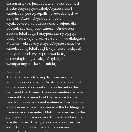
Celem artykułu jest zestawienie starożytnych
źródeł dotyczących szkoły Arystotelesa i
współczesnych wykopalisk prowadzonych w
centrum Aten, których celem było
wyeksponowanie pozostałości Likejonu dla
potrzeb szerszej publiczności. Omówiona
została lokalizacja i przypuszczalny wygląd
budynków Likejonu, wzmianki o nim w dialogach
Platona i rola szkoły w życiu Arystotelesa. Tło
współczesnej lokalizacji Likejonu stanowią zaś
spory o sposób wyeksponowania tej
archeologicznej atrakcji. Artykuł jest
wzbogacony o kilka reprodukcji.
Abstract:
The paper aims to compile some ancient
sources concerning the Aristotle's school and
contemporary excavations conducted in the
centre of the Athens. These excavations aim to
present the remnants of the Lyceum for the
needs of unprofessional audience. The location
and presumable appearance of the buildings of
Lyceum are presented, Plato's references to the
gymnasion of Lyceum and to the Aristotle's life
are discussed. Finally, controversies over the
exhibition of this archeological site are