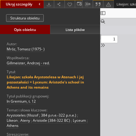
Ukryj szczegóły
Struktura obiektu
Opis obiektu
Lista plików
Autor:
Mróz, Tomasz (1975- )
Współtwórca:
Gillmeister, Andrzej - red.
Tytuł:
Likejon: szkoła Arystotelesa w Atenach i jej
pozostałości = Lyceum: Aristotle's school in
Athens and its remains
Tytuł publikacji grupowej:
In Gremium, t. 12
Temat i słowa kluczowe:
Arystoteles (filozof ; 384 p.n.e.-322 p.n.e.)
;
Likeon
;
Ateny
;
Aristotle (384-322 BC)
;
Lyceum
;
Athens
Streszczenie: