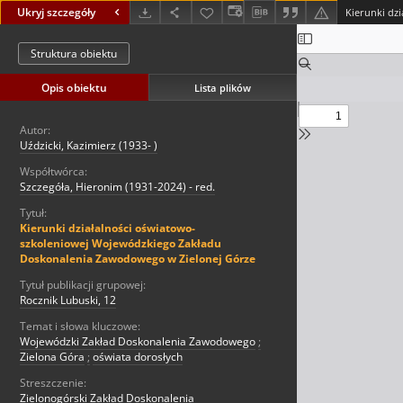
Ukryj szczegóły
Struktura obiektu
Opis obiektu
Lista plików
Autor:
Uździcki, Kazimierz (1933- )
Współtwórca:
Szczegóła, Hieronim (1931-2024) - red.
Tytuł:
Kierunki działalności oświatowo-
szkoleniowej Wojewódzkiego Zakładu
Doskonalenia Zawodowego w Zielonej Górze
Tytuł publikacji grupowej:
Rocznik Lubuski, 12
Temat i słowa kluczowe:
Wojewódzki Zakład Doskonalenia Zawodowego
;
Zielona Góra
;
oświata dorosłych
Streszczenie:
Zielonogórski Zakład Doskonalenia