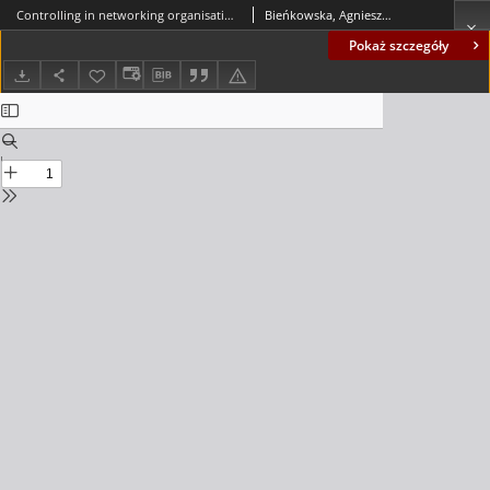
Controlling in networking organisations - the concept and assumptions = Controlling w organizacjach sieciowych - koncepcja i założenia
Bieńkowska, Agnieszka; Zabłocka-Kluczka, Anna
Pokaż szczegóły