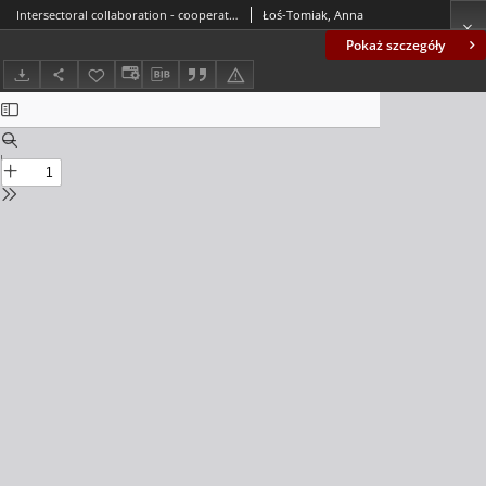
Intersectoral collaboration - cooperation or competition? = Współpraca międzysektorowa - kooperacja czy konkurencja?
Łoś-Tomiak, Anna
Pokaż szczegóły