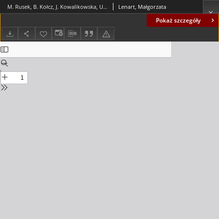
M. Rusek, B. Kołcz, J. Kowalikowska, U. ŻydekBednarczuk, Barwy epok. Poradnik dla nauczyciela. Program nauczania - recenzja
Lenart, Małgorzata
Pokaż szczegóły