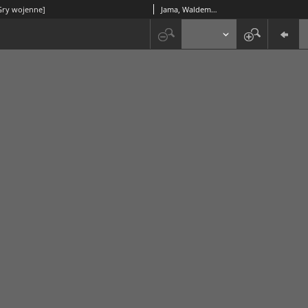
[Gry wojenne]
Jama, Waldemar (1942- )