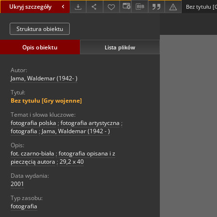
Ukryj szczegóły
Bez tytułu 
Struktura obiektu
Opis obiektu
Lista plików
Autor:
Jama, Waldemar (1942- )
Tytuł:
Bez tytułu [Gry wojenne]
Temat i słowa kluczowe:
fotografia polska
;
fotografia artystyczna
;
fotografia
;
Jama, Waldemar (1942 - )
Opis:
fot. czarno-biała
;
fotografia opisana i z
pieczęcią autora
;
29,2 x 40
Data wydania:
2001
Typ zasobu:
fotografia