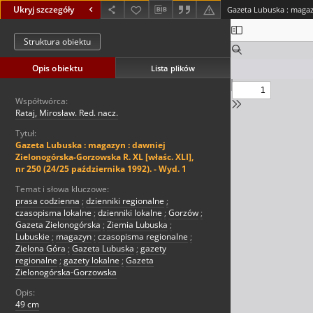
Ukryj szczegóły
Struktura obiektu
Opis obiektu
Lista plików
Współtwórca:
Rataj, Mirosław. Red. nacz.
Tytuł:
Gazeta Lubuska : magazyn : dawniej
Zielonogórska-Gorzowska R. XL [właśc. XLI],
nr 250 (24/25 października 1992). - Wyd. 1
Temat i słowa kluczowe:
prasa codzienna
;
dzienniki regionalne
;
czasopisma lokalne
;
dzienniki lokalne
;
Gorzów
;
Gazeta Zielonogórska
;
Ziemia Lubuska
;
Lubuskie
;
magazyn
;
czasopisma regionalne
;
Zielona Góra
;
Gazeta Lubuska
;
gazety
regionalne
;
gazety lokalne
;
Gazeta
Zielonogórska-Gorzowska
Opis:
49 cm