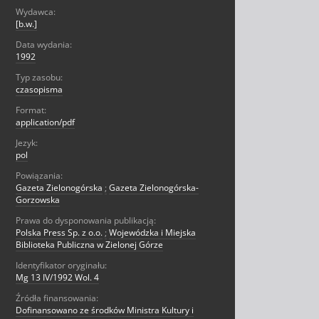
Wydawca:
[b.w.]
Data wydania:
1992
Typ zasobu:
czasopisma
Format:
application/pdf
Jezyk:
pol
Powiązania:
Gazeta Zielonogórska
;
Gazeta Zielonogórska-
Gorzowska
Prawa do dysponowania publikacją:
Polska Press Sp. z o.o.
;
Wojewódzka i Miejska
Biblioteka Publiczna w Zielonej Górze
Identyfikator oryginału:
Mg 13 IV/1992 Wol. 4
Źródła finansowania:
Dofinansowano ze środków Ministra Kultury i