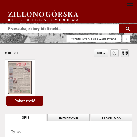
Wyszukiwanie zaawansowane
?
OBIEKT
Pokaż treść
OPIS
INFORMACJE
STRUKTURA
Tytuł: