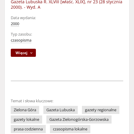
Gazeta Lubuska R. XLVIII [właśc. XLIX], nr 23 (28 stycznia
2000). - Wyd. A
Data wydania:
2000
Typ zasobu:
czasopisma
Więcej
Temat i słowa kluczowe:
Zielona Góra
Gazeta Lubuska
gazety regionalne
gazety lokalne
Gazeta Zielonogórska-Gorzowska
prasa codzienna
czasopisma lokalne