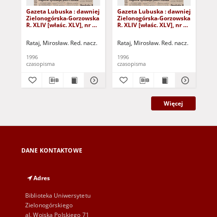
Gazeta Lubuska : dawniej
Gazeta Lubuska : dawniej
Gaz
Zielonogórska-Gorzowska
Zielonogórska-Gorzowska
Zi
R. XLIV [właśc. XLV], nr 52
R. XLIV [właśc. XLV], nr 46
R. 
(1 marca 1996). - Wyd. 1
(23 lutego 1996). - Wyd. 1
(16
Rataj, Mirosław. Red. nacz.
Rataj, Mirosław. Red. nacz.
Rat
1996
1996
199
czasopisma
czasopisma
cza
Więcej
DANE KONTAKTOWE
Adres
Biblioteka Uniwersytetu
Zielonogórskiego
al. Wojska Polskiego 71