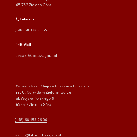
65-762 Zielona Góra
Telefon
(+48) 68 328 21 55
E-Mail
kontakt@zbc.uz.zgora.pl
Wojewódzka i Miejska Biblioteka Publiczna
im. C. Norwida w Zielonej Górze
al. Wojska Polskiego 9
65-077 Zielona Góra
(+48) 68 453 26 06
p.karp@biblioteka.zgora.pl