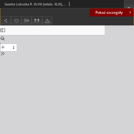
Gazeta Lubuska R. XLVIII [właśc. XLIX], nr 16 (20 stycznia 2000). - Wyd. A
Pokaż szczegóły