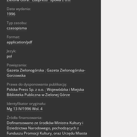
Data wydania:
1996
Typ zasobu:
czasopisma
Format:
application/pdf
Jezyk:
pol
Powiązania:
Gazeta Zielonogórska
;
Gazeta Zielonogórska-
Gorzowska
Prawa do dysponowania publikacją:
Polska Press Sp. z o.o.
;
Wojewódzka i Miejska
Biblioteka Publiczna w Zielonej Górze
Identyfikator oryginału:
Mg 13 IV/1996 Wol. 4
Źródła finansowania:
Dofinansowano ze środków Ministra Kultury i
Dziedzictwa Narodowego, pochodzących z
Funduszu Promocji Kultury, oraz Urzędu Miasta