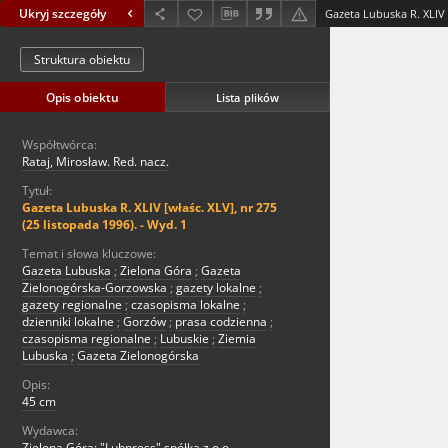
Ukryj szczegóły
Struktura obiektu
Opis obiektu
Lista plików
Współtwórca:
Rataj, Mirosław. Red. nacz.
Tytuł:
Gazeta Lubuska R. XLIV [właśc. XLV], nr 275
(25 listopada 1996). - Wyd. 1
Temat i słowa kluczowe:
Gazeta Lubuska
;
Zielona Góra
;
Gazeta
Zielonogórska-Gorzowska
;
gazety lokalne
;
gazety regionalne
;
czasopisma lokalne
;
dzienniki lokalne
;
Gorzów
;
prasa codzienna
;
czasopisma regionalne
;
Lubuskie
;
Ziemia
Lubuska
;
Gazeta Zielonogórska
Opis:
45 cm
Wydawca:
Zielona Góra: "Lubpress" spółka z o.o.