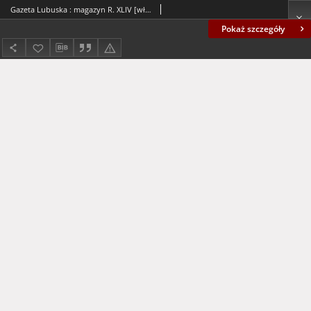
Gazeta Lubuska : magazyn R. XLIV [właśc. XLV], nr 268 (16/17 listopada 1996). - Wyd. 1
Pokaż szczegóły