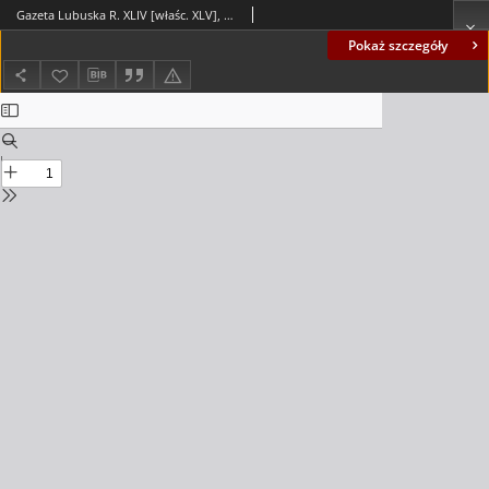
Gazeta Lubuska R. XLIV [właśc. XLV], nr 230 (1 października 1996). - Wyd. 1
Pokaż szczegóły