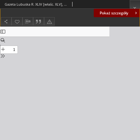
Gazeta Lubuska R. XLIV [właśc. XLV], nr 217 (16 września 1996). - Wyd. 1
Pokaż szczegóły