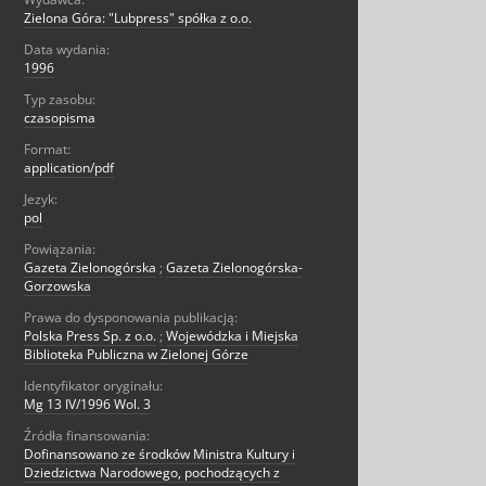
Zielona Góra: "Lubpress" spółka z o.o.
Data wydania:
1996
Typ zasobu:
czasopisma
Format:
application/pdf
Jezyk:
pol
Powiązania:
Gazeta Zielonogórska
;
Gazeta Zielonogórska-
Gorzowska
Prawa do dysponowania publikacją:
Polska Press Sp. z o.o.
;
Wojewódzka i Miejska
Biblioteka Publiczna w Zielonej Górze
Identyfikator oryginału:
Mg 13 IV/1996 Wol. 3
Źródła finansowania:
Dofinansowano ze środków Ministra Kultury i
Dziedzictwa Narodowego, pochodzących z