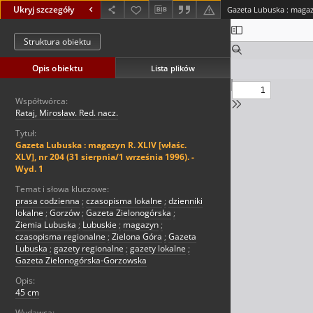
Ukryj szczegóły
Struktura obiektu
Opis obiektu
Lista plików
Współtwórca:
Rataj, Mirosław. Red. nacz.
Tytuł:
Gazeta Lubuska : magazyn R. XLIV [właśc.
XLV], nr 204 (31 sierpnia/1 września 1996). -
Wyd. 1
Temat i słowa kluczowe:
prasa codzienna
;
czasopisma lokalne
;
dzienniki
lokalne
;
Gorzów
;
Gazeta Zielonogórska
;
Ziemia Lubuska
;
Lubuskie
;
magazyn
;
czasopisma regionalne
;
Zielona Góra
;
Gazeta
Lubuska
;
gazety regionalne
;
gazety lokalne
;
Gazeta Zielonogórska-Gorzowska
Opis:
45 cm
Wydawca: