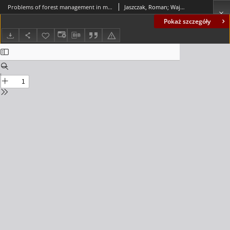
Problems of forest management in municipal forests of the city of Poznań = Problemy gospodarki w lasach miejskich na przykładzie obszarów leśnych miasta Poznania
Jaszczak, Roman; Wajchman-Świtalska, Sandra
Pokaż szczegóły