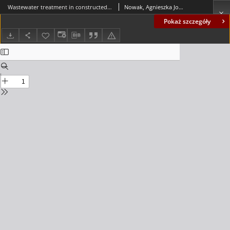
Wastewater treatment in constructed wetlands = Oczyszczanie ścieków w oczyszczalni hydrofitowej
Nowak, Agnieszka Joanna; Królik, Dariusz; Kostecki, Jakub
Pokaż szczegóły