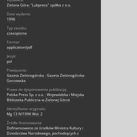
Zielona Góra: "Lubpress" spółka z o.o.
Data wydania:
1996
Typ zasobu:
czasopisma
Format:
application/pdf
Jezyk:
pol
Powiązania:
Gazeta Zielonogórska
;
Gazeta Zielonogórska-
Gorzowska
Prawa do dysponowania publikacją:
Polska Press Sp. z o.o.
;
Wojewódzka i Miejska
Biblioteka Publiczna w Zielonej Górze
Identyfikator oryginału:
Mg 13 IV/1996 Wol. 2
Źródła finansowania:
Dofinansowano ze środków Ministra Kultury i
Dziedzictwa Narodowego, pochodzących z