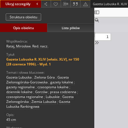
Ukryj szczegóły
Struktura obiektu
Opis obiektu
Lista plików
Współtwórca:
Rataj, Mirosław. Red. nacz.
Tytuł:
Gazeta Lubuska R. XLIV [właśc. XLV], nr 150
(28 czerwca 1996). - Wyd. 1
Temat i słowa kluczowe:
Gazeta Lubuska
;
Zielona Góra
;
Gazeta
Zielonogórska-Gorzowska
;
gazety lokalne
;
gazety regionalne
;
czasopisma lokalne
;
dzienniki lokalne
;
Gorzów
;
prasa codzienna
;
czasopisma regionalne
;
Lubuskie
;
Gazeta
Zielonogórska
;
Ziemia Lubuska
;
Gazeta
Lubuska Rankingowa
Opis:
45 cm
Wydawca: