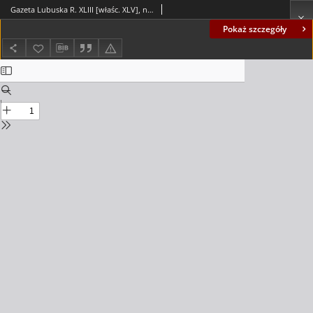
Gazeta Lubuska R. XLIII [właśc. XLV], nr 64 (15 marca 1996). - Wyd. 1
Pokaż szczegóły