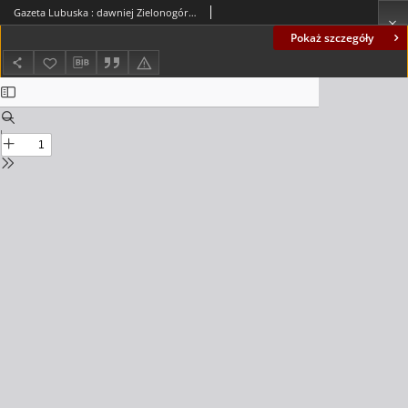
Gazeta Lubuska : dawniej Zielonogórska-Gorzowska R. XLIV [właśc. XLV], nr 52 (1 marca 1996). - Wyd. 1
Pokaż szczegóły