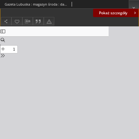
Gazeta Lubuska : magazyn środa : dawniej Zielonogórska-Gorzowska R. XLIV [właśc. XLV], nr 44 (21 lutego 1996). - Wyd. 1
Pokaż szczegóły