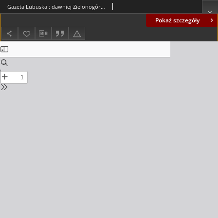
Gazeta Lubuska : dawniej Zielonogórska-Gorzowska R. XLIV [właśc. XLV], nr 33 (8 lutego 1996). - Wyd. 1
Pokaż szczegóły