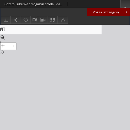
Gazeta Lubuska : magazyn środa : dawniej Zielonogórska-Gorzowska R. XLI [właśc. XLII], nr 10 (13 stycznia 1993). - Wyd. 1
Pokaż szczegóły