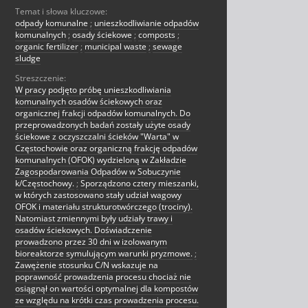
Temat i słowa kluczowe:
odpady komunalne
;
unieszkodliwianie odpadów
komunalnych
;
osady ściekowe
;
composts
;
organic fertilizer
;
municipal waste
;
sewage
sludge
Streszczenie:
W pracy podjęto próbę unieszkodliwiania
komunalnych osadów ściekowych oraz
organicznej frakcji odpadów komunalnych. Do
przeprowadzonych badań zostały użyte osady
ściekowe z oczyszczalni ścieków "Warta" w
Częstochowie oraz organiczną frakcję odpadów
komunalnych (OFOK) wydzieloną w Zakładzie
Zagospodarowania Odpadów w Sobuczynie
k/Częstochowy.
;
Sporządzono cztery mieszanki,
w których zastosowano stały udział wagowy
OFOK i materiału strukturotwórczego (trociny).
Natomiast zmiennymi były udziały trawy i
osadów ściekowych. Doświadczenie
prowadzono przez 30 dni w izolowanym
bioreaktorze symulującym warunki pryzmowe.
;
Zawężenie stosunku C/N wskazuje na
poprawność prowadzenia procesu chociaż nie
osiągnął on wartości optymalnej dla kompostów
ze względu na krótki czas prowadzenia procesu.