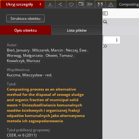
Ukryj szczegóły
Struktura obiektu
Opis obiektu
Lista plików
Autor:
Bień, January
;
Milczarek, Marcin
;
Neczaj, Ewa
;
Worwąg, Małgorzata
;
Okwiet, Tomasz
;
Kowalczyk, Mariusz
Współtwórca:
Kuczma, Mieczysław - red.
Tytuł:
Composting process as an alternative
method for the disposal of sewage sludge
and organic fraction of municipal solid
waste = Unieszkodliwianie komunalnych
osadów ściekowych i organicznej frakcji
odpadów komunalnych jako alternatywna
metoda ich zagospodarowania
Tytuł publikacji grupowej:
CEER, nr 6 (2011)