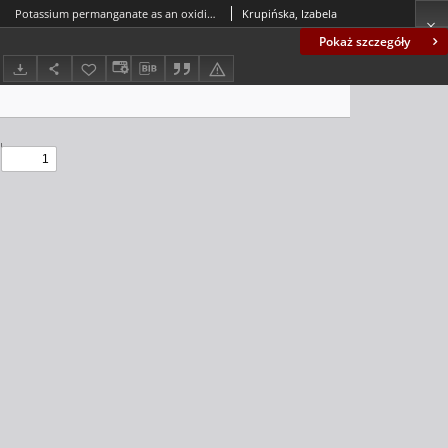
Potassium permanganate as an oxidizing and flocculating agent in groundwater treatment = Manganian (VII) potasu jako utleniacz i flokulant w oczyszczaniu wód podziemnych
Krupińska, Izabela
Pokaż szczegóły