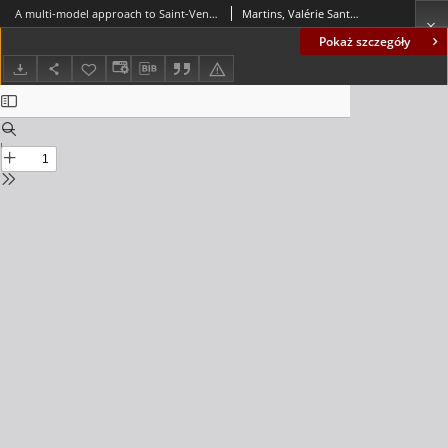
A multi-model approach to Saint-Venant equations: a stability study by LMIs
Martins, Valérie Santos dos; Rodrigues, Mickael; Diagne, Mamadou
Pokaż szczegóły