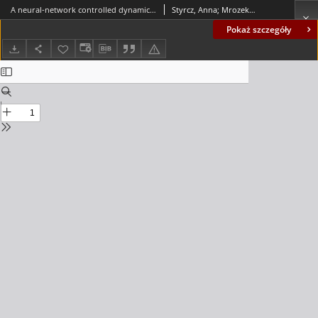
A neural-network controlled dynamic evolutionary scheme for global molecular geometry optimization
Styrcz, Anna; Mrozek, Janusz; Mazur, Grzegorz
Pokaż szczegóły